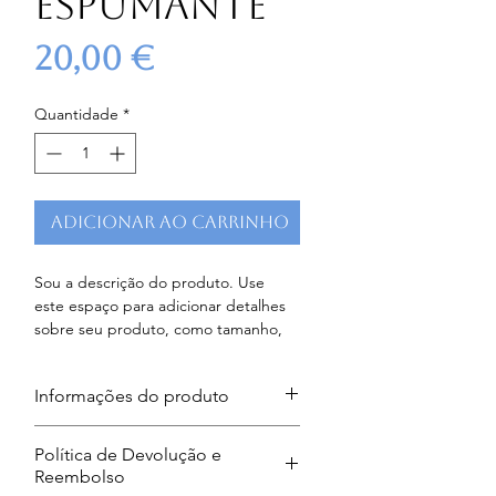
Espumante
Preço
20,00 €
Quantidade
*
Adicionar ao carrinho
Sou a descrição do produto. Use 
este espaço para adicionar detalhes 
sobre seu produto, como tamanho, 
material, cuidados especiais, 
instruções e mais.
Informações do produto
“Os Lenas” é uma homenagem do 
Política de Devolução e
nosso fundador ao seu avô, Manuel 
Reembolso
Barreiros, que por ser filho Helena 