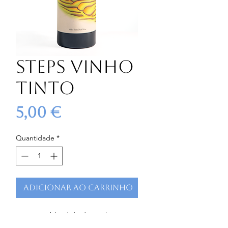
Steps Vinho
Tinto
Preço
5,00 €
Quantidade
*
Adicionar ao carrinho
Este é um blend de dois vinhos 
produzidos de maneiras distintas. 