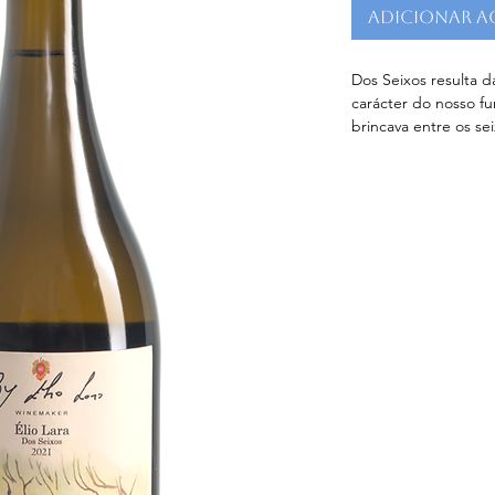
Adicionar a
Dos Seixos resulta d
carácter do nosso fu
brincava entre os se
um 100% Alvarinho, 
francês. Efetuamos 
durante 2 meses.
Aspeto:
 Cor citrino
Aroma:
 elegante co
cítrico, o alperce e
apontamentos florai
Paladar: 
entrada ele
e cheia acabando co
Teor Alcoólico (%vol)