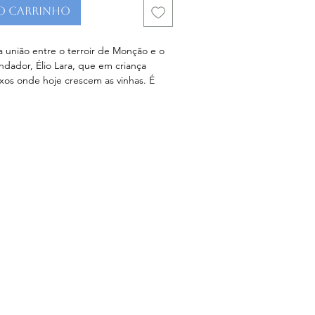
o carrinho
a união entre o terroir de Monção e o 
ndador, Élio Lara, que em criança 
ixos onde hoje crescem as vinhas. É 
fermentado em barricas de carvalho 
batonage periódica com borras finas 
 dourado
mplexidade, onde se mistura o fruto 
 algumas notas fumadas com discretos 
s
gante e fina, abre numa boca redonda 
m algumas notas de especiarias
: 
12