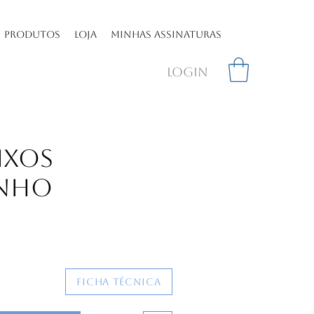
Produtos
Loja
Minhas assinaturas
Login
ixos
inho
reço
Ficha Técnica